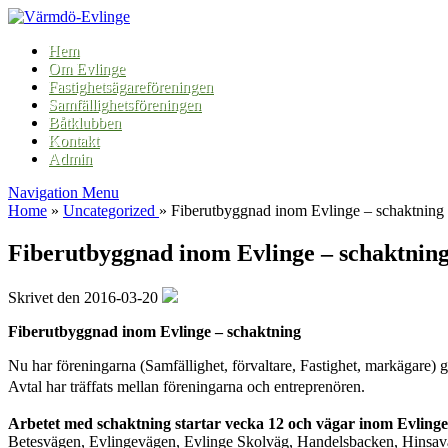
Hem
Om Evlinge
Fastighetsägareföreningen
Samfällighetsföreningen
Båtklubben
Kontakt
Admin
Navigation Menu
Home
»
Uncategorized
»
Fiberutbyggnad inom Evlinge – schaktning
Fiberutbyggnad inom Evlinge – schaktnin
Skrivet den 2016-03-20
Fiberutbyggnad inom Evlinge – schaktning
Nu har föreningarna (Samfällighet, förvaltare, Fastighet, markägare) gi
Avtal har träffats mellan föreningarna och entreprenören.
Arbetet med schaktning startar vecka 12 och vägar inom Evlinge
Betesvägen, Evlingevägen, Evlinge Skolväg, Handelsbacken, Hinsavä