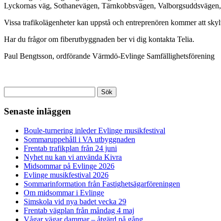
Lyckornas väg, Sothanevägen, Tärnkobbsvägen, Valborgsuddsvägen,
Vissa trafikolägenheter kan uppstå och entreprenören kommer att skyl
Har du frågor om fiberutbyggnaden ber vi dig kontakta Telia.
Paul Bengtsson, ordförande Värmdö-Evlinge Samfällighetsförening
Sök
efter:
Senaste inläggen
Boule-turnering inleder Evlinge musikfestival
Sommaruppehåll i VA utbyggnaden
Frentab trafikplan från 24 juni
Nyhet nu kan vi använda Kivra
Midsommar på Evlinge 2026
Evlinge musikfestival 2026
Sommarinformation från Fastighetsägarföreningen
Om midsommar i Evlinge
Simskola vid nya badet vecka 29
Frentab vägplan från måndag 4 maj
Vågar vägar dammar – åtgärd på gång…