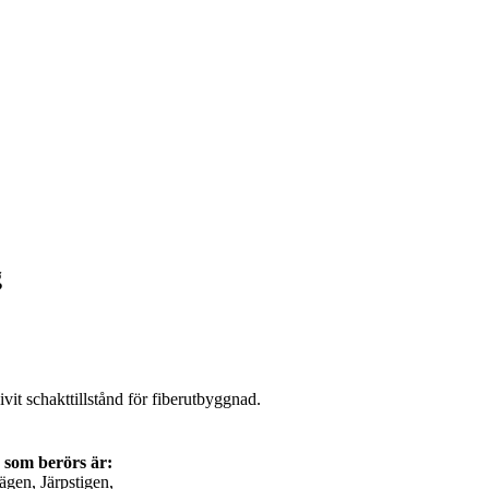
g
vit schakttillstånd för fiberutbyggnad.
 som berörs är:
gen, Järpstigen,