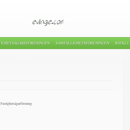
TIGHETSÄGAREFÖRENINGEN
SAMFÄLLIGHETSFÖRENINGEN
BÅTKLU
E Fastighetsägarförening