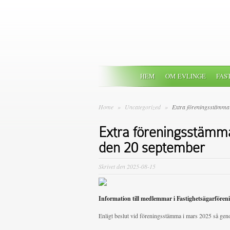
HEM
OM EVLINGE
FAS
Home
»
Uncategorized
»
Extra föreningsstämma 
Extra föreningsstämma
den 20 september
Skrivet den 2025-08-15
Information till medlemmar i Fastighetsägarfören
Enligt beslut vid föreningsstämma i mars 2025 så geno