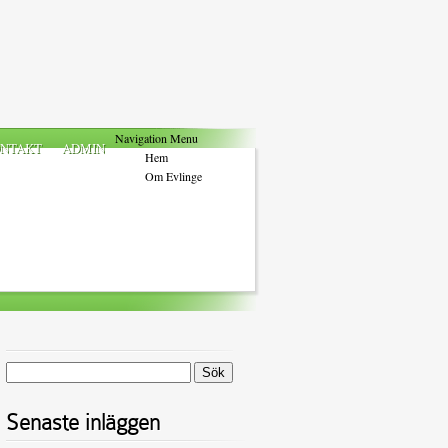
Navigation Menu
NTAKT
ADMIN
Hem
Om Evlinge
Sök
efter:
Senaste inläggen