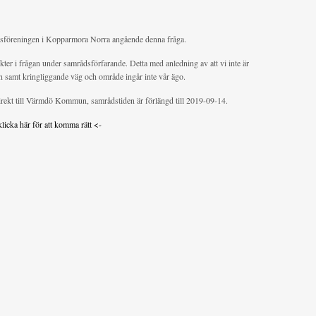
tsföreningen i Kopparmora Norra angående denna fråga.
er i frågan under samrådsförfarande. Detta med anledning av att vi inte är
n samt kringliggande väg och område ingår inte vår ägo.
irekt till Värmdö Kommun, samrådstiden är förlängd till 2019-09-14.
klicka här för att komma rätt <-