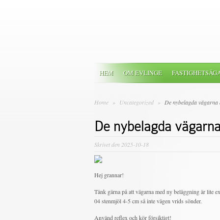
HEM
OM EVLINGE
FASTIGHETSÄG
Home
»
Uncategorized
»
De nybelagda vägarna 
De nybelagda vägarna
Skrivet den 2025-10-18
Hej grannar!
Tänk gärna på att vägarna med ny beläggning är lite ext
04 stenmjöl 4-5 cm så inte vägen vrids sönder.
Använd reflex och kör försiktigt!