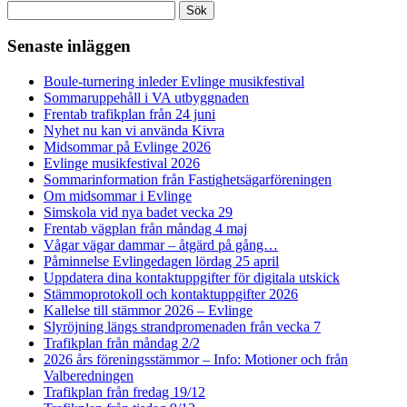
Sök
efter:
Senaste inläggen
Boule-turnering inleder Evlinge musikfestival
Sommaruppehåll i VA utbyggnaden
Frentab trafikplan från 24 juni
Nyhet nu kan vi använda Kivra
Midsommar på Evlinge 2026
Evlinge musikfestival 2026
Sommarinformation från Fastighetsägarföreningen
Om midsommar i Evlinge
Simskola vid nya badet vecka 29
Frentab vägplan från måndag 4 maj
Vågar vägar dammar – åtgärd på gång…
Påminnelse Evlingedagen lördag 25 april
Uppdatera dina kontaktuppgifter för digitala utskick
Stämmoprotokoll och kontaktuppgifter 2026
Kallelse till stämmor 2026 – Evlinge
Slyröjning längs strandpromenaden från vecka 7
Trafikplan från måndag 2/2
2026 års föreningsstämmor – Info: Motioner och från
Valberedningen
Trafikplan från fredag 19/12