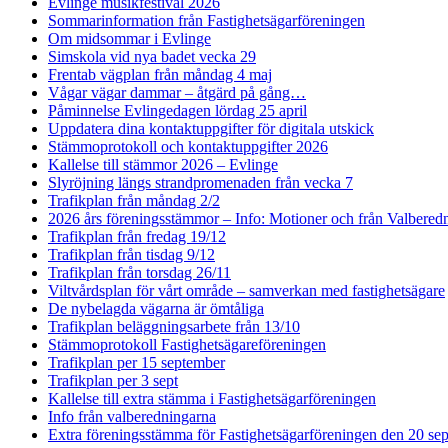
Evlinge musikfestival 2026
Sommarinformation från Fastighetsägarföreningen
Om midsommar i Evlinge
Simskola vid nya badet vecka 29
Frentab vägplan från måndag 4 maj
Vågar vägar dammar – åtgärd på gång…
Påminnelse Evlingedagen lördag 25 april
Uppdatera dina kontaktuppgifter för digitala utskick
Stämmoprotokoll och kontaktuppgifter 2026
Kallelse till stämmor 2026 – Evlinge
Slyröjning längs strandpromenaden från vecka 7
Trafikplan från måndag 2/2
2026 års föreningsstämmor – Info: Motioner och från Valbered
Trafikplan från fredag 19/12
Trafikplan från tisdag 9/12
Trafikplan från torsdag 26/11
Viltvårdsplan för vårt område – samverkan med fastighetsägare
De nybelagda vägarna är ömtåliga
Trafikplan beläggningsarbete från 13/10
Stämmoprotokoll Fastighetsägareföreningen
Trafikplan per 15 september
Trafikplan per 3 sept
Kallelse till extra stämma i Fastighetsägarföreningen
Info från valberedningarna
Extra föreningsstämma för Fastighetsägarföreningen den 20 se