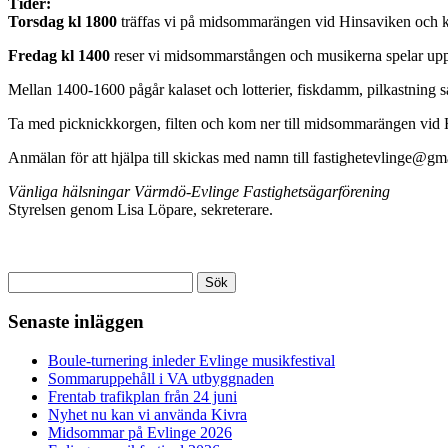
Tider:
Torsdag kl 1800
träffas vi på midsommarängen vid Hinsaviken och 
Fredag kl 1400
reser vi midsommarstången och musikerna spelar upp 
Mellan 1400-1600 pågår kalaset och lotterier, fiskdamm, pilkastning sa
Ta med picknickkorgen, filten och kom ner till midsommarängen vid H
Anmälan för att hjälpa till skickas med namn till fastighetevlinge@gm
Vänliga hälsningar Värmdö-Evlinge Fastighetsägarförening
Styrelsen genom Lisa Löpare, sekreterare.
Sök
efter:
Senaste inläggen
Boule-turnering inleder Evlinge musikfestival
Sommaruppehåll i VA utbyggnaden
Frentab trafikplan från 24 juni
Nyhet nu kan vi använda Kivra
Midsommar på Evlinge 2026