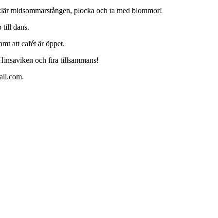
klär midsommarstången, plocka och ta med blommor!
till dans.
mt att cafét är öppet.
insaviken och fira tillsammans!
ail.com.