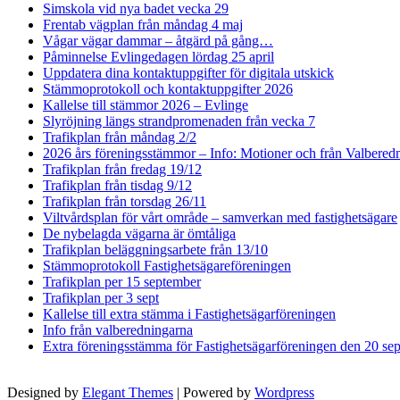
Simskola vid nya badet vecka 29
Frentab vägplan från måndag 4 maj
Vågar vägar dammar – åtgärd på gång…
Påminnelse Evlingedagen lördag 25 april
Uppdatera dina kontaktuppgifter för digitala utskick
Stämmoprotokoll och kontaktuppgifter 2026
Kallelse till stämmor 2026 – Evlinge
Slyröjning längs strandpromenaden från vecka 7
Trafikplan från måndag 2/2
2026 års föreningsstämmor – Info: Motioner och från Valbered
Trafikplan från fredag 19/12
Trafikplan från tisdag 9/12
Trafikplan från torsdag 26/11
Viltvårdsplan för vårt område – samverkan med fastighetsägare
De nybelagda vägarna är ömtåliga
Trafikplan beläggningsarbete från 13/10
Stämmoprotokoll Fastighetsägareföreningen
Trafikplan per 15 september
Trafikplan per 3 sept
Kallelse till extra stämma i Fastighetsägarföreningen
Info från valberedningarna
Extra föreningsstämma för Fastighetsägarföreningen den 20 se
Designed by
Elegant Themes
| Powered by
Wordpress