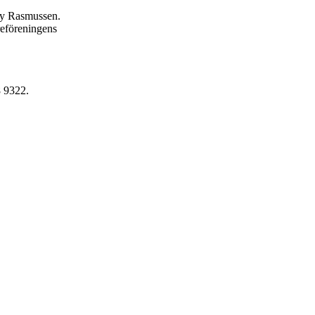
nny Rasmussen.
reföreningens
 9322.