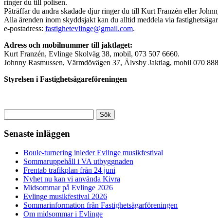
ringer du till polisen.
Påträffar du andra skadade djur ringer du till Kurt Franzén eller Joh
Alla ärenden inom skyddsjakt kan du alltid meddela via fastighetsäga
e-postadress:
fastighetevlinge@gmail.com
.
Adress och mobilnummer till jaktlaget:
Kurt Franzén, Evlinge Skolväg 38, mobil, 073 507 6660.
Johnny Rasmussen, Värmdövägen 37, Älvsby Jaktlag, mobil 070 888
Styrelsen i Fastighetsägareföreningen
Sök
efter:
Senaste inläggen
Boule-turnering inleder Evlinge musikfestival
Sommaruppehåll i VA utbyggnaden
Frentab trafikplan från 24 juni
Nyhet nu kan vi använda Kivra
Midsommar på Evlinge 2026
Evlinge musikfestival 2026
Sommarinformation från Fastighetsägarföreningen
Om midsommar i Evlinge