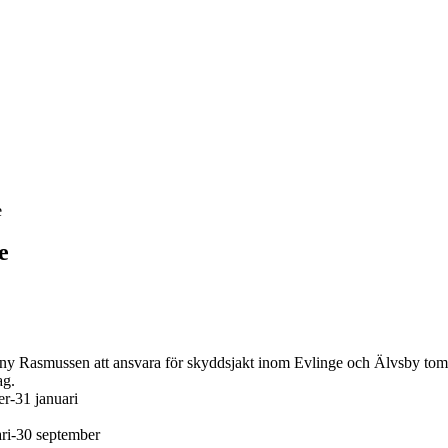
e
e
hnny Rasmussen att ansvara för skyddsjakt inom Evlinge och Älvsby to
ag.
er-31 januari
uari-30 september