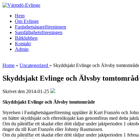
Hem
Om Evlinge
Fastighetsägareföreningen
Samfällighetsföreningen
Båtklubben
Kontakt
Admin
Home
»
Uncategorized
»
Skyddsjakt Evlinge och Älvsby tomtområd
Skyddsjakt Evlinge och Älvsby tomtområd
Skrivet den 2014-01-25
Skyddsjakt Evlinge och Älvsby tomtområde
Styrelsen i Fastighetsägareförening upplåter åt Kurt Franzén och Jo
en bättre skyddsjakt och eftersöksjakt kan genomföras med detta jaktl
Om du påträffar ett skadat eller dött rådjur under jaktperioden 1 oktob
ringer du till Kurt Franzén eller Johnny Rasmussen.
Om du påträffar ett skadat eller dött rådjur under jaktperioden 1 febr