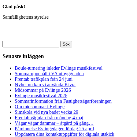
Glad påsk!
Samfällighetens styrelse
Sök
efter:
Senaste inläggen
Boule-turnering inleder Evlinge musikfestival
Sommaruppehåll i VA utbyggnaden
Frentab trafikplan från 24 juni
Nyhet nu kan vi använda Kivra
Midsommar på Evlinge 2026
Evlinge musikfestival 2026
Sommarinformation från Fastighetsägarföreningen
Om midsommar i Evlinge
Simskola vid nya badet vecka 29
Frentab vägplan från måndag 4 maj
Vågar vägar dammar – åtgärd på gång…
Påminnelse Evlingedagen lördag 25 april
Uppdatera dina kontaktuppgifter för digitala utskick