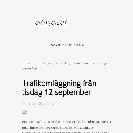
NAVIGATION MENU
Home
»
Uncategorized
»
Trafikomläggning från tisdag 12
september
Trafikomläggning från
tisdag 12 september
Skrivet den 2023-09-07
Från och med 12 september blir det en del förändringar, särskilt
runt Hinsaviken. Se kartor under för omläggning av
busshållplats, parkering och öppna körfält. (Klicka på bilderna