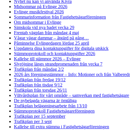
Nyhet nu kan vi använda Kivra
Midsommar på Evlinge 2026
Evlinge musikfestival 2026
Sommarinformation från Fastighetsägarföreningen
Om midsommar i Evlinge
Simskola vid nya badet vecka 29
Frentab vägplan från måndag 4 maj
Vågar vägar dammar – åtgärd på gång…
Påminnelse Evlingedagen lördag 25 april
Uppdatera dina kontaktuppgifter för digitala utskick
Stämmoprotokoll och kontaktuppgifter 2026
Kallelse till stämmor 2026 – Evlinge
Slyröjning längs strandpromenaden från vecka 7
Trafikplan från måndag 2/2
2026 års föreningsstämmor – Info: Motioner och från Valbered
Trafikplan från fredag 19/12
Trafikplan från tisdag 9/12
Trafikplan från torsdag 26/11
Viltvårdsplan för vårt område – samverkan med fastighetsägare
De nybelagda vägarna är ömtåliga
Trafikplan beläggningsarbete från 13/10
Stämmoprotokoll Fastighetsägareföreningen
Trafikplan per 15 september
Trafikplan per 3 sept
Kallelse till extra stämma i Fastighetsägarföreningen