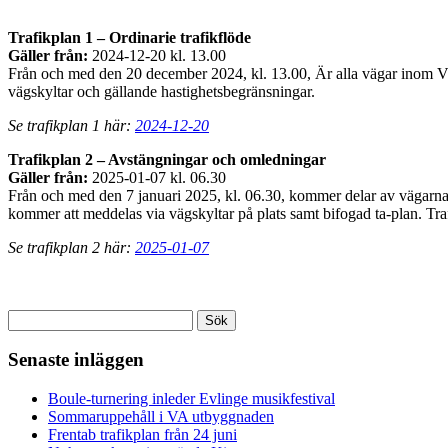
Trafikplan 1 – Ordinarie trafikflöde
Gäller från:
2024-12-20 kl. 13.00
Från och med den 20 december 2024, kl. 13.00, Är alla vägar inom Vä
vägskyltar och gällande hastighetsbegränsningar.
Se trafikplan 1 här:
2024-12-20
Trafikplan 2 – Avstängningar och omledningar
Gäller från:
2025-01-07 kl. 06.30
Från och med den 7 januari 2025, kl. 06.30, kommer delar av vägarn
kommer att meddelas via vägskyltar på plats samt bifogad ta-plan. Trafi
Se trafikplan 2 här:
2025-01-07
Sök
efter:
Senaste inläggen
Boule-turnering inleder Evlinge musikfestival
Sommaruppehåll i VA utbyggnaden
Frentab trafikplan från 24 juni