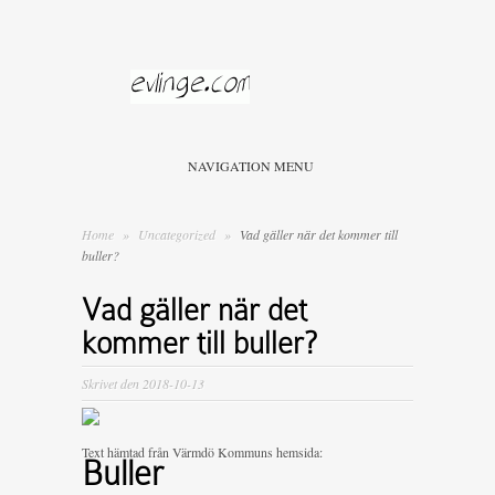
NAVIGATION MENU
Home
»
Uncategorized
»
Vad gäller när det kommer till
buller?
Vad gäller när det
kommer till buller?
Skrivet den 2018-10-13
Text hämtad från Värmdö Kommuns hemsida:
Buller