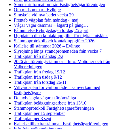
Sommarinformation från Fastighetsägarföreningen
Om midsommar i Evlinge
Simskola vid nya badet vecka 29
Frentab vägplan från måndag 4 maj
Vågar vägar dammar – åtgärd på gång…
Påminnelse Evlingedagen lördag 25 april
Uppdatera dina kontaktuppgifter för digitala utskick
Stämmoprotokoll och kontaktuppgifter 2026
Kallelse till stämmor 2026 – Evlinge
Slyröjning längs strandpromenaden från vecka 7
Trafikplan från måndag 2/2
2026 års föreningsstämmor – Info: Motioner och från
Valberedningen
Trafikplan från fredag 19/12
Trafikplan från tisdag 9/12
Trafikplan från torsdag 26/11
Viltvårdsplan för vårt område – samverkan med
fastighetsägare
De nybelagda vägarna är ömtåliga
Trafikplan beläggningsarbete från 13/10
Stämmoprotokoll Fastighetsägareföreningen
Trafikplan per 15 september
Trafikplan per 3 sept
Kallelse till extra stämma i Fastighetsägarföreningen
Info från valberedningarna