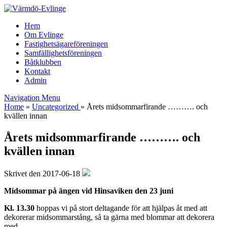
Hem
Om Evlinge
Fastighetsägareföreningen
Samfällighetsföreningen
Båtklubben
Kontakt
Admin
Navigation Menu
Home
»
Uncategorized
»
Årets midsommarfirande ………. och
kvällen innan
Årets midsommarfirande ………. och
kvällen innan
Skrivet den 2017-06-18
Midsommar på ängen vid Hinsaviken den 23 juni
Kl. 13.30
hoppas vi på stort deltagande för att hjälpas åt med att
dekorerar midsommarstång, så ta gärna med blommar att dekorera
med.