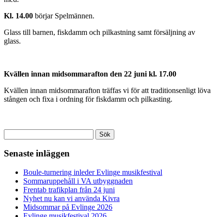
Kl. 14.00
börjar Spelmännen.
Glass till barnen, fiskdamm och pilkastning samt försäljning av
glass.
Kvällen innan midsommarafton den 22 juni kl. 17.00
Kvällen innan midsommarafton träffas vi för att traditionsenligt löva
stången och fixa i ordning för fiskdamm och pilkasting.
Sök
efter:
Senaste inläggen
Boule-turnering inleder Evlinge musikfestival
Sommaruppehåll i VA utbyggnaden
Frentab trafikplan från 24 juni
Nyhet nu kan vi använda Kivra
Midsommar på Evlinge 2026
Evlinge musikfestival 2026