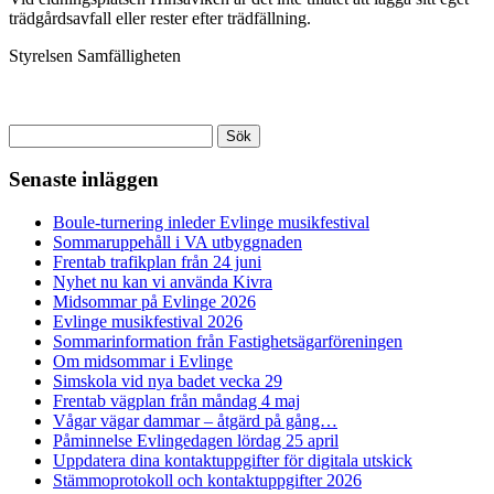
trädgårdsavfall eller rester efter trädfällning.
Styrelsen Samfälligheten
Sök
efter:
Senaste inläggen
Boule-turnering inleder Evlinge musikfestival
Sommaruppehåll i VA utbyggnaden
Frentab trafikplan från 24 juni
Nyhet nu kan vi använda Kivra
Midsommar på Evlinge 2026
Evlinge musikfestival 2026
Sommarinformation från Fastighetsägarföreningen
Om midsommar i Evlinge
Simskola vid nya badet vecka 29
Frentab vägplan från måndag 4 maj
Vågar vägar dammar – åtgärd på gång…
Påminnelse Evlingedagen lördag 25 april
Uppdatera dina kontaktuppgifter för digitala utskick
Stämmoprotokoll och kontaktuppgifter 2026