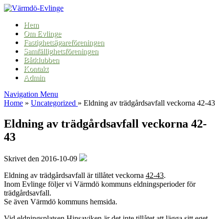
Hem
Om Evlinge
Fastighetsägareföreningen
Samfällighetsföreningen
Båtklubben
Kontakt
Admin
Navigation Menu
Home
»
Uncategorized
»
Eldning av trädgårdsavfall veckorna 42-43
Eldning av trädgårdsavfall veckorna 42-
43
Skrivet den 2016-10-09
Eldning av trädgårdsavfall är tillåtet veckorna
42-43
.
Inom Evlinge följer vi Värmdö kommuns eldningsperioder för
trädgårdsavfall.
Se även Värmdö kommuns hemsida.
Vid eldningsplatsen Hinsaviken är det inte tillåtet att lägga sitt eget