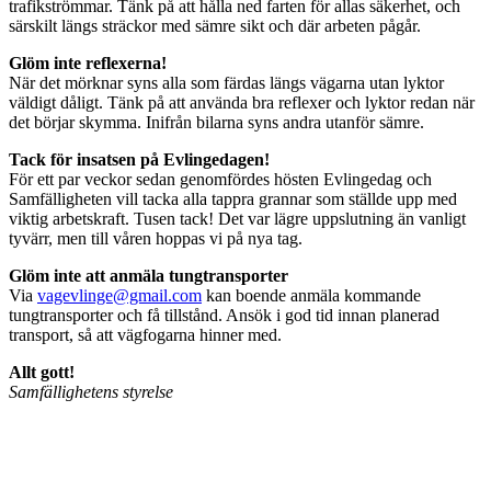
trafikströmmar. Tänk på att hålla ned farten för allas säkerhet, och
särskilt längs sträckor med sämre sikt och där arbeten pågår.
Glöm inte reflexerna!
När det mörknar syns alla som färdas längs vägarna utan lyktor
väldigt dåligt. Tänk på att använda bra reflexer och lyktor redan när
det börjar skymma. Inifrån bilarna syns andra utanför sämre.
Tack för insatsen på Evlingedagen!
För ett par veckor sedan genomfördes hösten Evlingedag och
Samfälligheten vill tacka alla tappra grannar som ställde upp med
viktig arbetskraft. Tusen tack! Det var lägre uppslutning än vanligt
tyvärr, men till våren hoppas vi på nya tag.
Glöm inte att anmäla tungtransporter
Via
vagevlinge@gmail.com
kan boende anmäla kommande
tungtransporter och få tillstånd. Ansök i god tid innan planerad
transport, så att vägfogarna hinner med.
Allt gott!
Samfällighetens styrelse