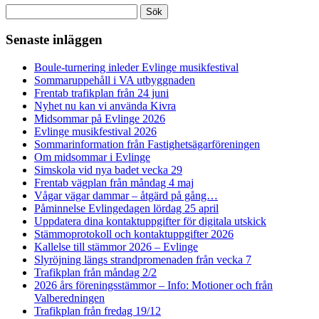
Sök
efter:
Senaste inläggen
Boule-turnering inleder Evlinge musikfestival
Sommaruppehåll i VA utbyggnaden
Frentab trafikplan från 24 juni
Nyhet nu kan vi använda Kivra
Midsommar på Evlinge 2026
Evlinge musikfestival 2026
Sommarinformation från Fastighetsägarföreningen
Om midsommar i Evlinge
Simskola vid nya badet vecka 29
Frentab vägplan från måndag 4 maj
Vågar vägar dammar – åtgärd på gång…
Påminnelse Evlingedagen lördag 25 april
Uppdatera dina kontaktuppgifter för digitala utskick
Stämmoprotokoll och kontaktuppgifter 2026
Kallelse till stämmor 2026 – Evlinge
Slyröjning längs strandpromenaden från vecka 7
Trafikplan från måndag 2/2
2026 års föreningsstämmor – Info: Motioner och från
Valberedningen
Trafikplan från fredag 19/12