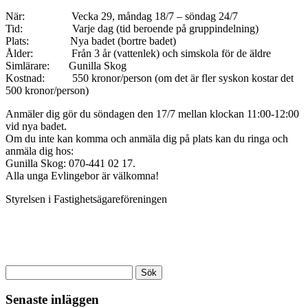
När: Vecka 29, måndag 18/7 – söndag 24/7
Tid: Varje dag (tid beroende på gruppindelning)
Plats: Nya badet (bortre badet)
Ålder: Från 3 år (vattenlek) och simskola för de äldre
Simlärare: Gunilla Skog
Kostnad: 550 kronor/person (om det är fler syskon kostar det
500 kronor/person)
Anmäler dig gör du söndagen den 17/7 mellan klockan 11:00-12:00
vid nya badet.
Om du inte kan komma och anmäla dig på plats kan du ringa och
anmäla dig hos:
Gunilla Skog: 070-441 02 17.
Alla unga Evlingebor är välkomna!
Styrelsen i Fastighetsägareföreningen
Sök
efter:
Senaste inläggen