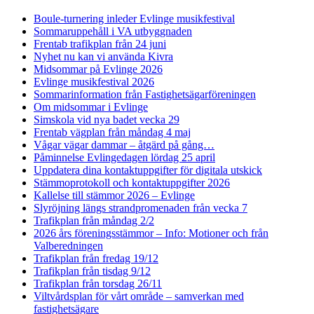
Boule-turnering inleder Evlinge musikfestival
Sommaruppehåll i VA utbyggnaden
Frentab trafikplan från 24 juni
Nyhet nu kan vi använda Kivra
Midsommar på Evlinge 2026
Evlinge musikfestival 2026
Sommarinformation från Fastighetsägarföreningen
Om midsommar i Evlinge
Simskola vid nya badet vecka 29
Frentab vägplan från måndag 4 maj
Vågar vägar dammar – åtgärd på gång…
Påminnelse Evlingedagen lördag 25 april
Uppdatera dina kontaktuppgifter för digitala utskick
Stämmoprotokoll och kontaktuppgifter 2026
Kallelse till stämmor 2026 – Evlinge
Slyröjning längs strandpromenaden från vecka 7
Trafikplan från måndag 2/2
2026 års föreningsstämmor – Info: Motioner och från
Valberedningen
Trafikplan från fredag 19/12
Trafikplan från tisdag 9/12
Trafikplan från torsdag 26/11
Viltvårdsplan för vårt område – samverkan med
fastighetsägare