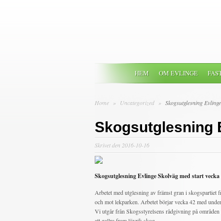
HEM
OM EVLINGE
FAS
Home
»
Uncategorized
»
Skogsutglesning Evlinge
Skogsutglesning 
Skrivet den 2016-10-16
Skogsutglesning Evlinge Skolväg med start vecka
Arbetet med utglesning av främst gran i skogspartiet
och mot lekparken. Arbetet börjar vecka 42 med unde
Vi utgår från Skogsstyrelsens rådgivning på områden s
att gallra fram lövrik skog.