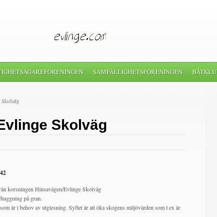
TIGHETSÄGAREFÖRENINGEN
SAMFÄLLIGHETSFÖRENINGEN
BÅTKLU
 Skolväg
Evlinge Skolväg
 42
 från korsningen Hinsavägen/Evlinge Skolväg
rhuggning på gran.
om är i behov av utglesning. Syftet är att öka skogens miljövärden som t ex är