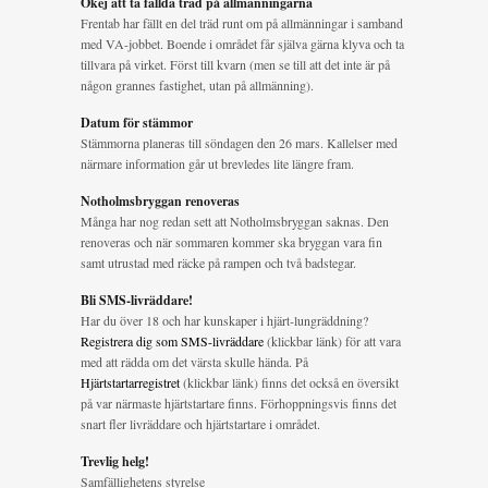
Okej att ta fällda träd på allmänningarna
Frentab har fällt en del träd runt om på allmänningar i samband
med VA-jobbet. Boende i området får själva gärna klyva och ta
tillvara på virket. Först till kvarn (men se till att det inte är på
någon grannes fastighet, utan på allmänning).
Datum för stämmor
Stämmorna planeras till söndagen den 26 mars. Kallelser med
närmare information går ut brevledes lite längre fram.
Notholmsbryggan renoveras
Många har nog redan sett att Notholmsbryggan saknas. Den
renoveras och när sommaren kommer ska bryggan vara fin
samt utrustad med räcke på rampen och två badstegar.
Bli SMS-livräddare!
Har du över 18 och har kunskaper i hjärt-lungräddning?
Registrera dig som SMS-livräddare
(klickbar länk) för att vara
med att rädda om det värsta skulle hända. På
Hjärtstartarregistret
(klickbar länk) finns det också en översikt
på var närmaste hjärtstartare finns. Förhoppningsvis finns det
snart fler livräddare och hjärtstartare i området.
Trevlig helg!
Samfällighetens styrelse