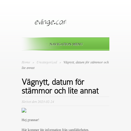
NAVIGATION MENU
Home
»
Uncategorized
»
Vägnytt, datum för stämmor och
lite annat
Vägnytt, datum för
stämmor och lite annat
Skrivet den 2023-02-24
Hej grannar!
Här kommer lite information från samfälligheten.