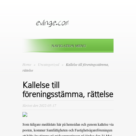
NAVIGATION MENU
Home
»
Uncategorized
»
Kallelse till föreningsstämma,
rättelse
Kallelse till
föreningsstämma, rättelse
Skrivet den 2022-05-17
Som tidigare meddelats här på hemsidan och genom kallelse via
posten, kommer Samfälligheten och Fastighetsägareföreningen
att hålla årsstämma på midsommarängen på lördag den 21 Maj,