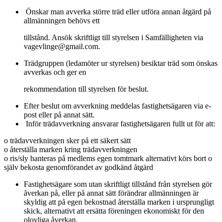
Önskar man avverka större träd eller utföra annan åtgärd på
allmänningen behövs ett
tillstånd. Ansök skriftligt till styrelsen i Samfälligheten via
vagevlinge@gmail.com.
Trädgruppen (ledamöter ur styrelsen) besiktar träd som önskas
avverkas och ger en
rekommendation till styrelsen för beslut.
Efter beslut om avverkning meddelas fastighetsägaren via e-
post eller på annat sätt.
Inför trädavverkning ansvarar fastighetsägaren fullt ut för att:
o trädavverkningen sker på ett säkert sätt
o återställa marken kring trädavverkningen
o ris/sly hanteras på medlems egen tomtmark alternativt körs bort o
själv bekosta genomförandet av godkänd åtgärd
Fastighetsägare som utan skriftligt tillstånd från styrelsen gör
åverkan på, eller på annat sätt förändrar allmänningen är
skyldig att på egen bekostnad återställa marken i ursprungligt
skick, alternativt att ersätta föreningen ekonomiskt för den
olovliga åverkan.