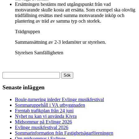
Ersättningen bestäms med utgångspunkt från vad
motsvarande skulle kosta att ersätta. Som exempel ska olovlig
trädfällning ersättas med summa motsvarande inköp och
plantering av träd av samma typ och storlek.
Trädgruppen
Sammansättning av 2-3 ledamöter ur styrelsen.
Styrelsen Samfälligheten
Sök
efter:
Senaste inläggen
Boule-turnering inleder Evlinge musikfestival
Sommaruppehåll i VA utbyggnaden
Frentab trafikplan från 24 juni
Nyhet nu kan vi använda Kivra
Midsommar på Evlinge 2026
Evlinge musikfestival 2026
Sommarinformation från Fastighetsägarföreningen
Om midsommar i Evlinge