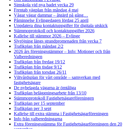
Simskola vid nya badet vecka 29
Frentab vägplan från måndag 4 maj
Vågar vägar dammar – åtgärd på gång…
Påminnelse Evlingedagen lördag 25 april
Uppdatera dina kontaktuppgifter för digitala utskick
Stämmoprotokoll och kontaktuppgifter 2026
Kallelse till stämmor 2026 – Evlinge
Slyröjning längs strandpromenaden från vecka 7
Trafikplan från måndag 2/2
2026 års föreningsstämmor – Info: Motioner och från
Valberedningen
Trafikplan från fredag 19/12
Trafikplan från tisdag 9/12
Trafikplan från torsdag 26/11
Viltvårdsplan för vårt område – samverkan med
fastighetsägare
De nybelagda vägarna är ömtåliga
Trafikplan beläggningsarbete från 13/10
Stämmoprotokoll Fastighetsägareföreningen
Trafikplan per 15 september
Trafikplan per 3 sept
Kallelse till extra stämma i Fastighetsägarföreningen
Info från valberedningarna
Extra föreningsstämma för Fastighetsägarföreningen den 20